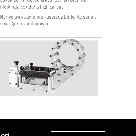
rıldığında çok daha hızlı çalışır.
sağlar ve aynı zamanda kusursuz bir kalite sunar.
m olduğunu kanıtlamıştır.