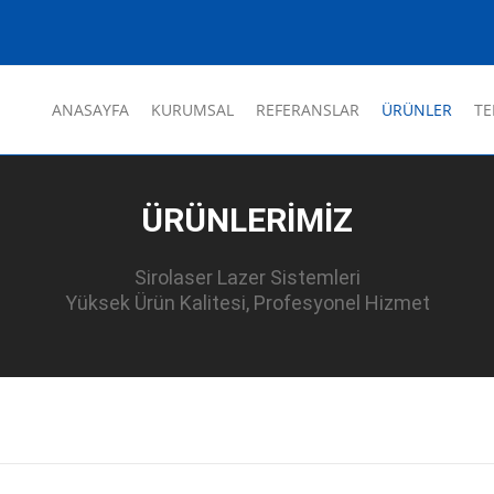
ANASAYFA
KURUMSAL
REFERANSLAR
ÜRÜNLER
TE
ÜRÜNLERİMİZ
Sirolaser Lazer Sistemleri
Yüksek Ürün Kalitesi, Profesyonel Hizmet