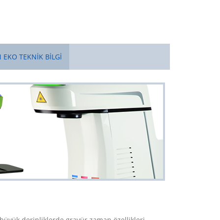
 EKO TEKNİK BİLGİ
, büyük derinliklerde gravür zaman özellikleri