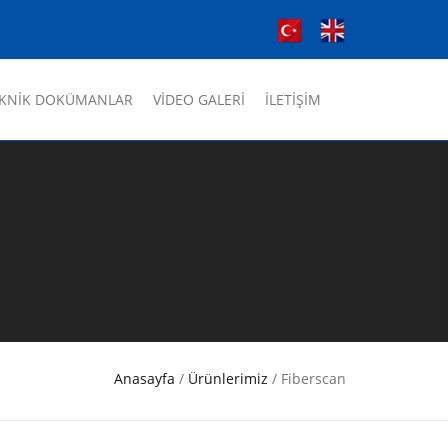
KNİK DOKÜMANLAR
VİDEO GALERİ
İLETİŞİM
Anasayfa
/
Ürünlerimiz
/ Fiberscan