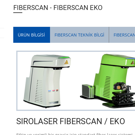
FIBERSCAN - FIBERSCAN EKO
ÜRÜN BİLGİSİ
FIBERSCAN TEKNİK BİLGİ
FIBERSCAN
SIROLASER FIBERSCAN / EKO
Etkin ve verimli bir gravür için standart fiber lazer sistemi