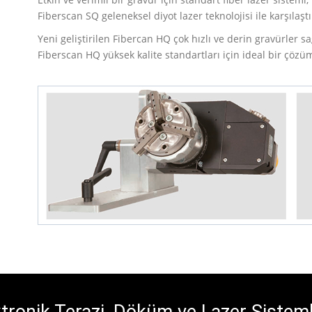
Fiberscan SQ geleneksel diyot lazer teknolojisi ile karşılaştı
Yeni geliştirilen Fibercan HQ çok hızlı ve derin gravürler 
Fiberscan HQ yüksek kalite standartları için ideal bir çözü